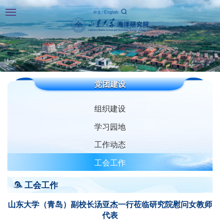
Toggle
中文
/
English
navigation
党团建设
组织建设
学习园地
工作动态
工会工作
工会工作
山东大学（青岛）副校长汤亚杰一行莅临研究院慰问女教师
代表