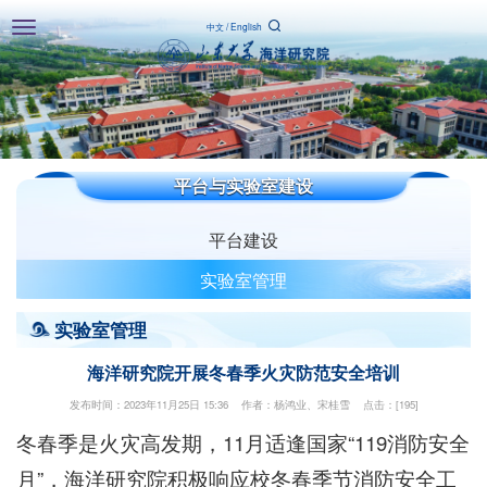
Toggle
中文
/
English
navigation
平台与实验室建设
平台建设
实验室管理
实验室管理
海洋研究院开展冬春季火灾防范安全培训
发布时间：2023年11月25日 15:36 作者：杨鸿业、宋桂雪 点击：[
195
]
冬春季是火灾高发期，11月适逢国家“119消防安全
月”，海洋研究院积极响应校冬春季节消防安全工