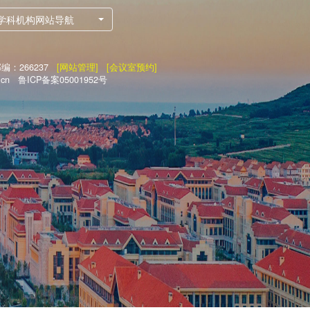
学科机构网站导航
：266237
[网站管理]
[会议室预约]
.cn 鲁ICP备案05001952号