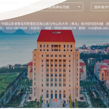
国内海洋学科机构网站导航
国外海洋
中国山东省青岛市即墨区滨海公路72号山东大学（青岛）海洋研究院K3楼 邮编
办）0532-58633226（实验室） 传真：0532-58633218 邮箱：imst@sdu.edu